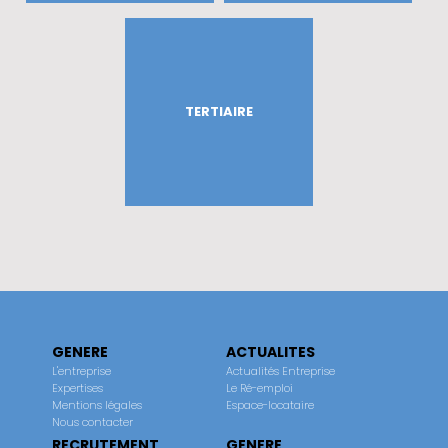
TERTIAIRE
GENERE
ACTUALITES
L'entreprise
Actualités Entreprise
Expertises
Le Ré-emploi
Mentions légales
Espace-locataire
Nous contacter
RECRUTEMENT
GENERE