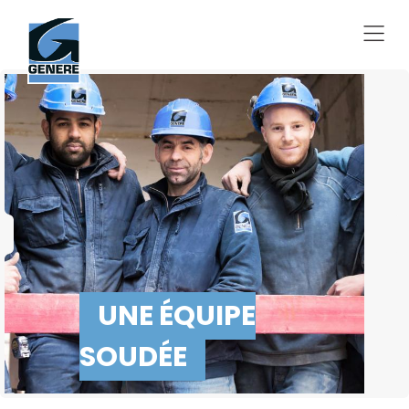
UNE ÉQUIPE
SOUDÉE
AVEC
CULTURE
A
DE