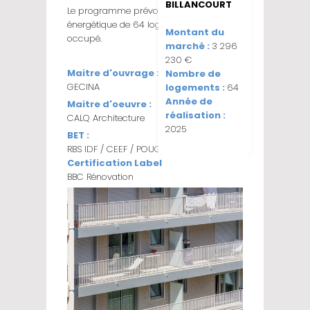
BILLANCOURT
Le programme prévoyait la rénovation
énergétique de 64 logements en site
Montant du
occupé.
marché :
3 296
230 €
Maitre d'ouvrage :
Nombre de
GECINA
logements :
64
Année de
Maitre d'oeuvre :
réalisation :
CALQ Architecture
2025
BET :
RBS IDF / CEEF / POUGET
Certification Label :
TÉLÉCHARGER
BBC Rénovation