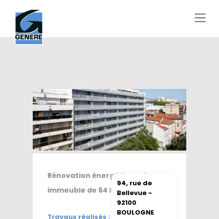
Rénovation énergétique d'un
94, rue de
immeuble de 64 logements
Bellevue -
92100
BOULOGNE
Travaux réalisés :