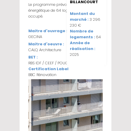
BILLANCOURT
Le programme prévoyait la rénovation
énergétique de 64 logements en site
Montant du
occupé.
marché :
3 296
230 €
Maitre d'ouvrage :
Nombre de
GECINA
logements :
64
Année de
Maitre d'oeuvre :
réalisation :
CALQ Architecture
2025
BET :
RBS IDF / CEEF / POUGET
Certification Label :
TÉLÉCHARGER
BBC Rénovation