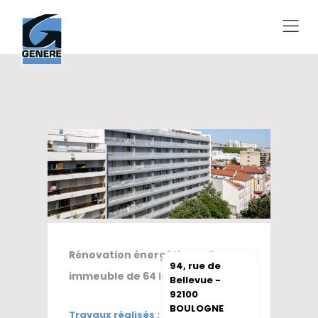
Rénovation énergétique d'un
94, rue de
immeuble de 64 logements
Bellevue -
92100
BOULOGNE
Travaux réalisés :