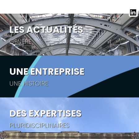
LES ACTUALITÉS
GENERE
UNE ENTREPRISE
UNE HISTOIRE
DES EXPERTISES
PLURIDISCIPLINAIRES