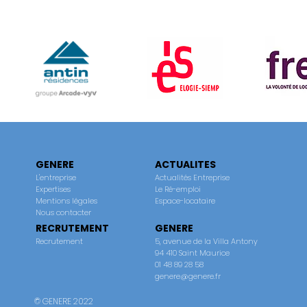
GENERE
ACTUALITES
L'entreprise
Actualités Entreprise
Expertises
Le Ré-emploi
Mentions légales
Espace-locataire
Nous contacter
RECRUTEMENT
GENERE
Recrutement
5, avenue de la Villa Antony
94 410 Saint Maurice
01 48 89 28 58
genere@genere.fr
© GENERE 2022